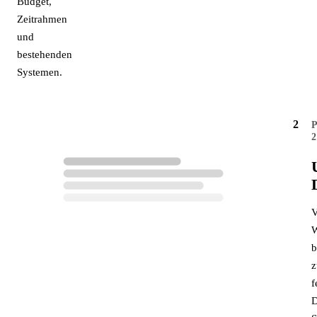
Budget,
Zeitrahmen
und
bestehenden
Systemen.
2
2
W
b
f
D