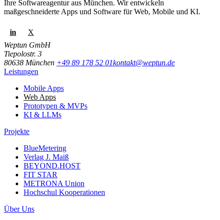
Ihre Softwareagentur aus München. Wir entwickeln
maßgeschneiderte Apps und Software für Web, Mobile und KI.
in
X
Weptun GmbH
Tiepolostr. 3
80638 München
+49 89 178 52 01
kontakt@weptun.de
Leistungen
Mobile Apps
Web Apps
Prototypen & MVPs
KI & LLMs
Projekte
BlueMetering
Verlag J. Maiß
BEYOND.HOST
FIT STAR
METRONA Union
Hochschul Kooperationen
Über Uns