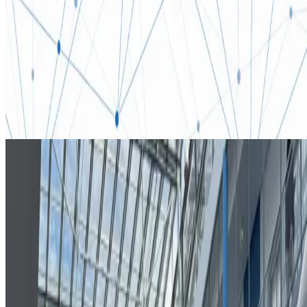
Smart Building & Assisted Living
METRONA Union
Entwicklung von Treibern zur Anbindung verschiedener
Hardware an Apps, Implementierung eines Hardware-
Simulators für vereinfachtes Testing, Source Code Analyse
und UX-Optimierung im Bereich der
Heiz-/Wasserverbrauchserfassung sowie Beratung der
Entwicklungsabteilung.
TUM
iPraktikum
JASS
Hochschul Kooperationen
TUM iPraktikum & JASS
Hochschul Kooperationen
Als TUM-Spin-off bilden wir mit der Technischen Universität
München die nächste Generation von Software-Entwicklern
aus. Im iPraktikum betreuen wir studentische Teams als
Industriepartner und in der Joint Advanced Student School
(JASS) wirken wir an forschungsnahen Themen rund um