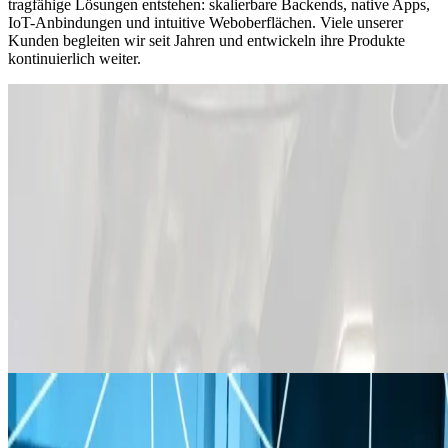
tragfähige Lösungen entstehen: skalierbare Backends, native Apps,
IoT-Anbindungen und intuitive Weboberflächen. Viele unserer
Kunden begleiten wir seit Jahren und entwickeln ihre Produkte
kontinuierlich weiter.
Angular
PWA
IoT
BEYOND.HOST
Next Level Conference Communication
BEYOND.HOST
Konferenz- und Eventlösung für Hotels, Gasthöfe und
Kongresszentren. Echtzeit Service Calls zwischen Gast und
Personal mit Smartwatches, Manager Dashboard, Event-
Features wie Q&As und Abstimmungen, sowie 24/7 aktive
Tablets für optimalen Gästeservice.
Spring Boot
TimescaleDB
MQTT