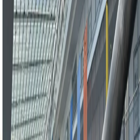
BlueMetering
Verlag J. Maiß
BEYOND.HOST
FIT STAR
METRONA Union
Hochschul Kooperationen
Über Uns
Jobs
Datenschutz
Impressum
Blog
Vibe Coding vs. Produktion
Digitale Souveränität
App-Technologien im Vergleich
Kampagnen
Softwareentwicklung Bayern
Prozesse digitalisieren
Software für Energieversorger
KI-Lösungen für Unternehmen