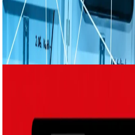
BlueMetering
Big Data im Energiemarkt
BlueMetering
Intelligenter Messstellenbetrieb für Energiedienstleister.
Backend-System für Millionen von Messwerten mit
Timescale-Datenbank, REST und MQTT Schnittstellen,
automatisierte Verbrauchsberechnung und
Stammdatenverwaltung für digitalisierte Zähler.
iOS
Android
Bildung
Verlag J. Maiß
Schule wird digital
Verlag J. Maiß
Digitaler Unterrichtsplaner und Aufgaben-Portal für Lehrer
mit Schulkalender, Stoffplanung, Schüler- und
Notenverwaltung. Hybrid-Apps für iOS und Android mit
Offline-Funktionalität für die Unterrichtsplanung zu Hause