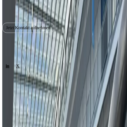
Smart Infrastructure und KI mit.
Sie möchten ein Software-Projekt umsetzen?
Jetzt Kontakt aufnehmen
Ihre Softwareagentur aus München. Wir entwickeln
maßgeschneiderte Apps und Software für Web, Mobile und KI.
in
X
Weptun GmbH
Tiepolostr. 3
80638 München
+49 89 178 52 01
kontakt@weptun.de
Leistungen
Mobile Apps
Web Apps
Prototypen & MVPs
KI & LLMs
Projekte