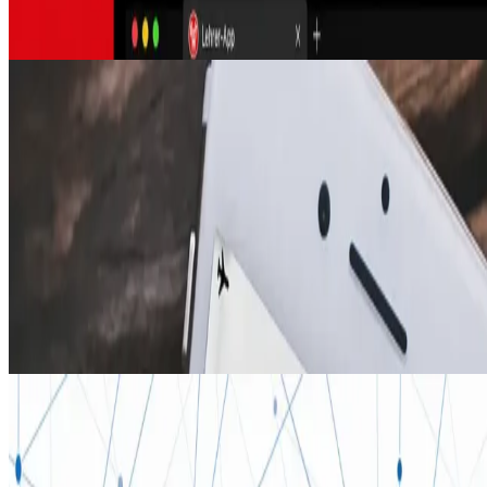
und Durchführung in der Schule ohne Netz.
iOS
Android
Native
FIT STAR
iOS Audio-Guide-App
FIT STAR
Audio-Guide fürs Training entwickelt für das Münchner
Fitnessstudio FIT STAR. Die App erklärt alle Geräte und ihre
Benutzung, integriert den komplexen Workflow eines
Zirkeltrainings und bietet eine optimale Nutzererfahrung mit
der deutschen Synchronstimme von Bruce Willis.
IoT
Native Android
C++
METRONA Union