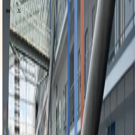
in
X
Weptun GmbH
Tiepolostr. 3
80638 München
+49 89 178 52 01
kontakt@weptun.de